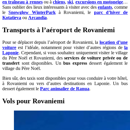
en traîneau à rennes
ou à
chiens
,
ski
,
excursions en motoneige
…
Sans oublier des lieux intéressants à visiter avec des
enfants
, comme
le
Snowglow WinterPark
à Rovaniemi, le
parc d’hiver de
Kotatieva
ou
Arcandia
.
Transports à l’aéroport de Rovaniemi
Pour se déplacer depuis l’aéroport de Rovaniemi, la
location d’une
voiture
est l’idéale, notamment pour visiter d’autres régions de
la
Laponie
. Cependant, si vous souhaitez uniquement visiter le village
du Père Noël et Rovaniemi, des
services de voiture privée ou de
transfert
sont disponibles. Un
bus express
dessert également le
village du Père Noël.
Bien sûr, des taxis sont disponibles pour vous conduire à votre hôtel,
à Rovaniemi ou vers d’autres destinations en Laponie. Un bus
dessert également le
Parc animalier de Ranua
.
Vols pour Rovaniemi