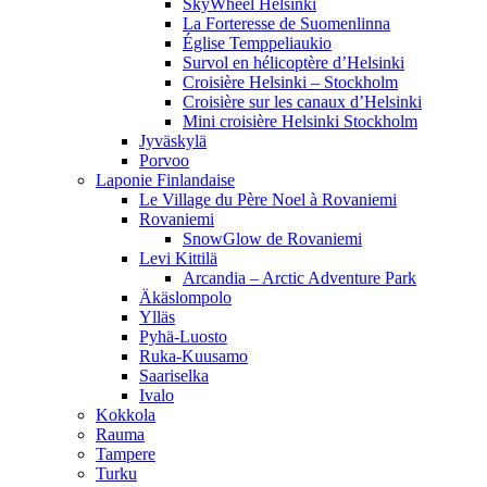
SkyWheel Helsinki
La Forteresse de Suomenlinna
Église Temppeliaukio
Survol en hélicoptère d’Helsinki
Croisière Helsinki – Stockholm
Croisière sur les canaux d’Helsinki
Mini croisière Helsinki Stockholm
Jyväskylä
Porvoo
Laponie Finlandaise
Le Village du Père Noel à Rovaniemi
Rovaniemi
SnowGlow de Rovaniemi
Levi Kittilä
Arcandia – Arctic Adventure Park
Äkäslompolo
Ylläs
Pyhä-Luosto
Ruka-Kuusamo
Saariselka
Ivalo
Kokkola
Rauma
Tampere
Turku