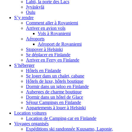
Lahti, la porte des Lacs
Jyväskylä
Oulu
S’y rendre
Comment aller à Rovaniemi
Arriver en avion vols
Vols à Rovaniemi
Aéroports
Aéroport de Rovaniemi
Stopover à Helsinki
Se déplacer en Finlande
Arriver en Ferry en Finlande
S’héberger
Hôtels en Finlande
Se loger dans un chalet, cabane
Hôtels de luxe, hôtels boutique
Dormir dans un igloo en Finlande
Auberges de charme boutique
Dormir dans un hôtel de Glace
Séjour Campings en Finlande
Appartements à louer à Helsinki
Location voitures
Location de Camping-car en Finlande
Voyages organisés
Expéditions ski randonnée Kuusamo, Laponie,