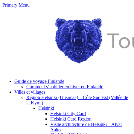
Primary Menu
Guide de voyage Finlande
Comment s’habiller en hiver en Finlande
Villes et villages
Région Helsinki (Uusimaa) – Côte Sud-Est (Vallée de
la Kymi)
Helsinki
Helsinki City Card
Helsinki Card Region
Visite architecture de Helsinki – Alvar
Aalto