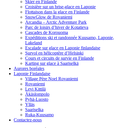
Skier en Finlande
Croisière sur un brise-glace en Laponie
Flottaison dans la glace en Finlande
SnowGlow de Rovaniemi
Arcandia – Arctic Adventure Park
Parc de loisirs d’hiver de Kotatieva
Cascades de Korouoma
Expéditions ski et randonnée Kuusamo, Laponie,
Lakeland
Escalade sur glace en Laponie finlandaise
Survol en hélicoptère d’Helsinki
Cours et circuits de survie en Finlande
Karting sur glace à Saariselkä
Aurores boréales
Laponie Finlandaise
Village Père Noel Rovaniemi
Rovaniemi
Levi Kittilä
Äkäslompolo
Pyhä-Luosto
Ylläs
Saariselka
Ruka-Kuusamo
Contactez-nous