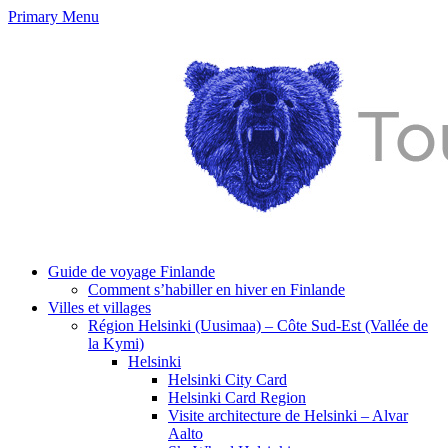
Primary Menu
Guide de voyage Finlande
Comment s’habiller en hiver en Finlande
Villes et villages
Région Helsinki (Uusimaa) – Côte Sud-Est (Vallée de
la Kymi)
Helsinki
Helsinki City Card
Helsinki Card Region
Visite architecture de Helsinki – Alvar
Aalto