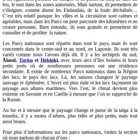
feu, le tout dans les zones autorisées. Mais surtout, ils permettent de
s’éloigner, comme disent les Finlandais, de la foule déchaînée…
C’est très relatif puisque les villes et la circulation sont calmes et
agréables, mais dans les Parcs on peut parcourir des kilomètres et ne
croiser personne. Bien entendu, ils sont gratuits et permettent de
connaître et de profiter la nature.
Les Parcs nationaux sont répartis dans tout le pays, mais ils sont
concentrés dans le centre-sud et au nord, en Laponie. Ils sont très
variés comme nous l’avons déjà dit. Il y a les archipels du sud,
Åland,
Turku
et
Helsink
i,
avec leurs arcs d’îles boisées et leurs
petits ports où de nombreuses personnes ont une résidence
secondaire. Il existe de nombreux Parcs nationaux dans la Région
des lacs, le pays des lacs. Là, les saisons changent le paysage
sauvage et éphémère. L’hiver est plus rude et les lacs façonnent un
paysage aux allures maritimes. Vers l’est, le climat devient plus
extreme en Savonie et en Carélie à mesure que l’on se rapproche de
la Russie.
Au fur et à mesure que le paysage change et passe de la taïga à la
toundra, il y a moins d’arbres, plus ridés et plus petits, mais tout
aussi beaux.
Pour plus d’informations sur les parcs nationaux, visitez la section
où nous parlons de chacun d’eux :