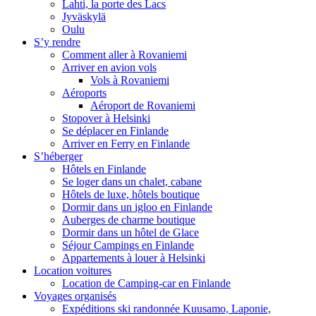
Lahti, la porte des Lacs
Jyväskylä
Oulu
S’y rendre
Comment aller à Rovaniemi
Arriver en avion vols
Vols à Rovaniemi
Aéroports
Aéroport de Rovaniemi
Stopover à Helsinki
Se déplacer en Finlande
Arriver en Ferry en Finlande
S’héberger
Hôtels en Finlande
Se loger dans un chalet, cabane
Hôtels de luxe, hôtels boutique
Dormir dans un igloo en Finlande
Auberges de charme boutique
Dormir dans un hôtel de Glace
Séjour Campings en Finlande
Appartements à louer à Helsinki
Location voitures
Location de Camping-car en Finlande
Voyages organisés
Expéditions ski randonnée Kuusamo, Laponie,