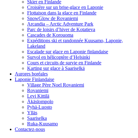
Skier en Finlande
Croisière sur un brise-glace en Laponie
Flottaison dans la glace en Finlande
SnowGlow de Rovaniemi
Arcandia – Arctic Adventure Park
Parc de loisirs d’hiver de Kotatieva
Cascades de Korouoma
Expéditions ski et randonnée Kuusamo, Laponie,
Lakeland
Escalade sur glace en Laponie finlandaise
Survol en hélicoptère d’Helsinki
Cours et circuits de survie en Finlande
Karting sur glace à Saariselkä
Aurores boréales
Laponie Finlandaise
Village Père Noel Rovaniemi
Rovaniemi
Levi Kittilä
Äkäslompolo
Pyhä-Luosto
Ylläs
Saariselka
Ruka-Kuusamo
Contactez-nous