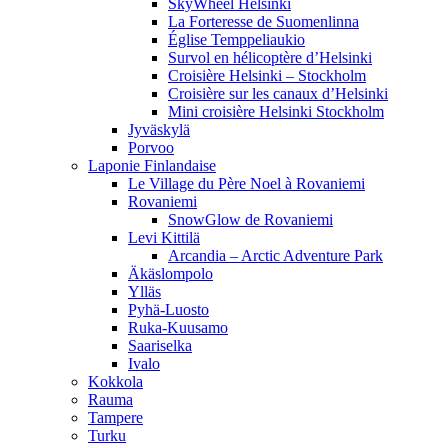
SkyWheel Helsinki
La Forteresse de Suomenlinna
Église Temppeliaukio
Survol en hélicoptère d’Helsinki
Croisière Helsinki – Stockholm
Croisière sur les canaux d’Helsinki
Mini croisière Helsinki Stockholm
Jyväskylä
Porvoo
Laponie Finlandaise
Le Village du Père Noel à Rovaniemi
Rovaniemi
SnowGlow de Rovaniemi
Levi Kittilä
Arcandia – Arctic Adventure Park
Äkäslompolo
Ylläs
Pyhä-Luosto
Ruka-Kuusamo
Saariselka
Ivalo
Kokkola
Rauma
Tampere
Turku