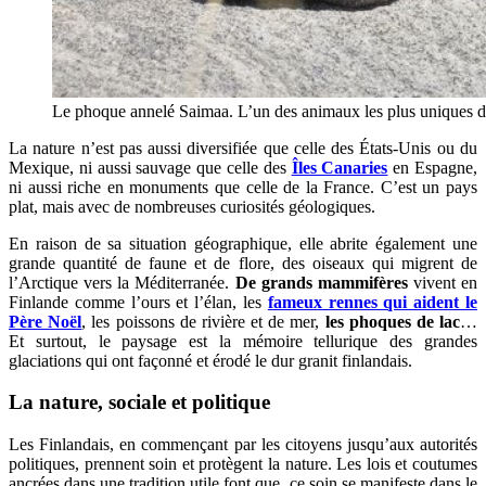
Le phoque annelé Saimaa. L’un des animaux les plus uniques du
La nature n’est pas aussi diversifiée que celle des États-Unis ou du
Mexique, ni aussi sauvage que celle des
Îles Canaries
en Espagne,
ni aussi riche en monuments que celle de la France. C’est un pays
plat, mais avec de nombreuses curiosités géologiques.
En raison de sa situation géographique, elle abrite également une
grande quantité de faune et de flore, des oiseaux qui migrent de
l’Arctique vers la Méditerranée.
De grands mammifères
vivent en
Finlande comme l’ours et l’élan, les
fameux rennes qui aident le
Père Noël
, les poissons de rivière et de mer,
les phoques de lac
…
Et surtout, le paysage est la mémoire tellurique des grandes
glaciations qui ont façonné et érodé le dur granit finlandais.
La nature, sociale et politique
Les Finlandais, en commençant par les citoyens jusqu’aux autorités
politiques, prennent soin et protègent la nature. Les lois et coutumes
ancrées dans une tradition utile font que, ce soin se manifeste dans le