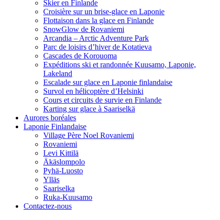
Skier en Finlande
Croisière sur un brise-glace en Laponie
Flottaison dans la glace en Finlande
SnowGlow de Rovaniemi
Arcandia – Arctic Adventure Park
Parc de loisirs d’hiver de Kotatieva
Cascades de Korouoma
Expéditions ski et randonnée Kuusamo, Laponie,
Lakeland
Escalade sur glace en Laponie finlandaise
Survol en hélicoptère d’Helsinki
Cours et circuits de survie en Finlande
Karting sur glace à Saariselkä
Aurores boréales
Laponie Finlandaise
Village Père Noel Rovaniemi
Rovaniemi
Levi Kittilä
Äkäslompolo
Pyhä-Luosto
Ylläs
Saariselka
Ruka-Kuusamo
Contactez-nous