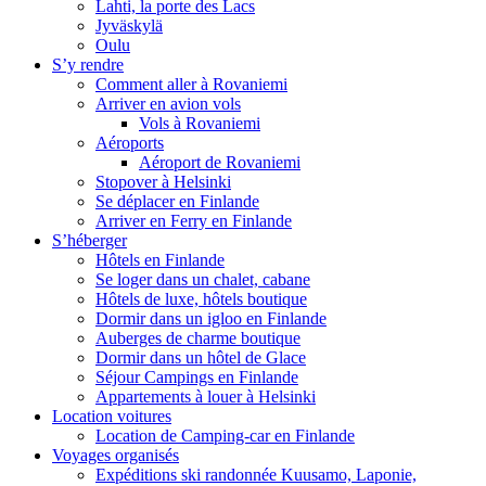
Lahti, la porte des Lacs
Jyväskylä
Oulu
S’y rendre
Comment aller à Rovaniemi
Arriver en avion vols
Vols à Rovaniemi
Aéroports
Aéroport de Rovaniemi
Stopover à Helsinki
Se déplacer en Finlande
Arriver en Ferry en Finlande
S’héberger
Hôtels en Finlande
Se loger dans un chalet, cabane
Hôtels de luxe, hôtels boutique
Dormir dans un igloo en Finlande
Auberges de charme boutique
Dormir dans un hôtel de Glace
Séjour Campings en Finlande
Appartements à louer à Helsinki
Location voitures
Location de Camping-car en Finlande
Voyages organisés
Expéditions ski randonnée Kuusamo, Laponie,