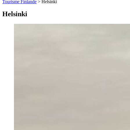
Tourisme Finlande
>
Helsinki
Helsinki