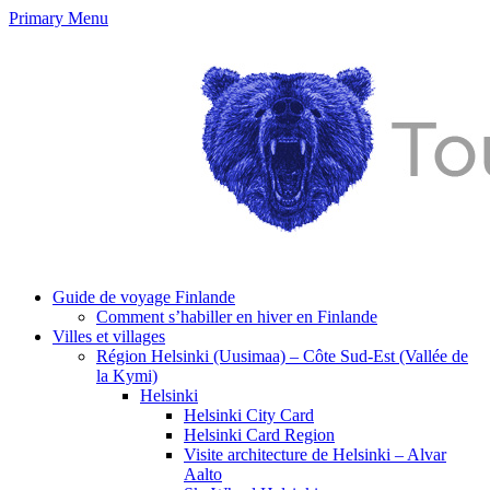
Primary Menu
Guide de voyage Finlande
Comment s’habiller en hiver en Finlande
Villes et villages
Région Helsinki (Uusimaa) – Côte Sud-Est (Vallée de
la Kymi)
Helsinki
Helsinki City Card
Helsinki Card Region
Visite architecture de Helsinki – Alvar
Aalto