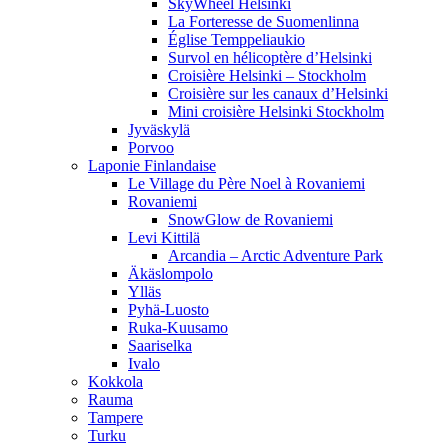
SkyWheel Helsinki
La Forteresse de Suomenlinna
Église Temppeliaukio
Survol en hélicoptère d’Helsinki
Croisière Helsinki – Stockholm
Croisière sur les canaux d’Helsinki
Mini croisière Helsinki Stockholm
Jyväskylä
Porvoo
Laponie Finlandaise
Le Village du Père Noel à Rovaniemi
Rovaniemi
SnowGlow de Rovaniemi
Levi Kittilä
Arcandia – Arctic Adventure Park
Äkäslompolo
Ylläs
Pyhä-Luosto
Ruka-Kuusamo
Saariselka
Ivalo
Kokkola
Rauma
Tampere
Turku