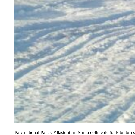
Parc national Pallas-Yllästunturi. Sur la colline de Särkituntur