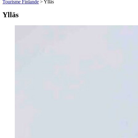
Tourisme Finlande
>
Ylläs
Ylläs