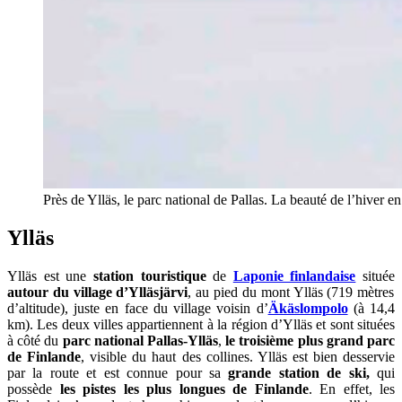
Près de Ylläs, le parc national de Pallas. La beauté de l’hiver
Ylläs
Ylläs est une
station touristique
de
Laponie finlandaise
située
autour du village d’Ylläsjärvi
, au pied du mont Ylläs (719 mètres
d’altitude), juste en face du village voisin d’
Äkäslompolo
(à 14,4
km). Les deux villes appartiennent à la région d’Ylläs et sont situées
à côté du
parc national Pallas-Ylläs
,
le troisième plus grand parc
de Finlande
, visible du haut des collines. Ylläs est bien desservie
par la route et est connue pour sa
grande station de ski,
qui
possède
les pistes les plus longues de Finlande
. En effet, les