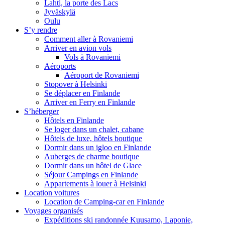
Lahti, la porte des Lacs
Jyväskylä
Oulu
S’y rendre
Comment aller à Rovaniemi
Arriver en avion vols
Vols à Rovaniemi
Aéroports
Aéroport de Rovaniemi
Stopover à Helsinki
Se déplacer en Finlande
Arriver en Ferry en Finlande
S’héberger
Hôtels en Finlande
Se loger dans un chalet, cabane
Hôtels de luxe, hôtels boutique
Dormir dans un igloo en Finlande
Auberges de charme boutique
Dormir dans un hôtel de Glace
Séjour Campings en Finlande
Appartements à louer à Helsinki
Location voitures
Location de Camping-car en Finlande
Voyages organisés
Expéditions ski randonnée Kuusamo, Laponie,