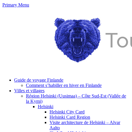
Primary Menu
Guide de voyage Finlande
Comment s’habiller en hiver en Finlande
Villes et villages
Région Helsinki (Uusimaa) – Côte Sud-Est (Vallée de
la Kymi)
Helsinki
Helsinki City Card
Helsinki Card Region
Visite architecture de Helsinki – Alvar
Aalto