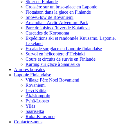
Skier en Finlande
Croisière sur un brise-glace en Laponie
Flottaison dans la glace en Finlande
SnowGlow de Rovaniemi
Arcandia – Arctic Adventure Park
Parc de loisirs d’hiver de Kotatieva
Cascades de Korouoma
Expéditions ski et randonnée Kuusamo, Laponie,
Lakeland
Escalade sur glace en Laponie finlandaise
Survol en hélicoptère d’Helsinki
Cours et circuits de survie en Finlande
Karting sur glace à Saariselkä
Aurores boréales
Laponie Finlandaise
Village Père Noel Rovaniemi
Rovaniemi
Levi Kittilä
Äkäslompolo
Pyhä-Luosto
Ylläs
Saariselka
Ruka-Kuusamo
Contactez-nous