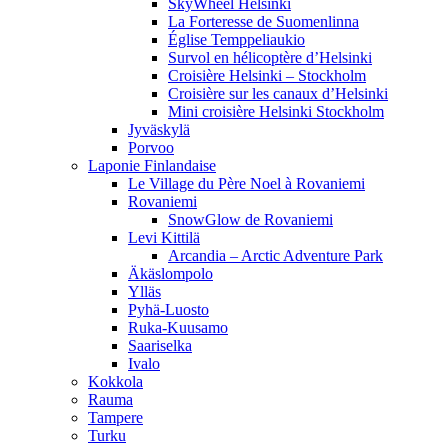
SkyWheel Helsinki
La Forteresse de Suomenlinna
Église Temppeliaukio
Survol en hélicoptère d’Helsinki
Croisière Helsinki – Stockholm
Croisière sur les canaux d’Helsinki
Mini croisière Helsinki Stockholm
Jyväskylä
Porvoo
Laponie Finlandaise
Le Village du Père Noel à Rovaniemi
Rovaniemi
SnowGlow de Rovaniemi
Levi Kittilä
Arcandia – Arctic Adventure Park
Äkäslompolo
Ylläs
Pyhä-Luosto
Ruka-Kuusamo
Saariselka
Ivalo
Kokkola
Rauma
Tampere
Turku