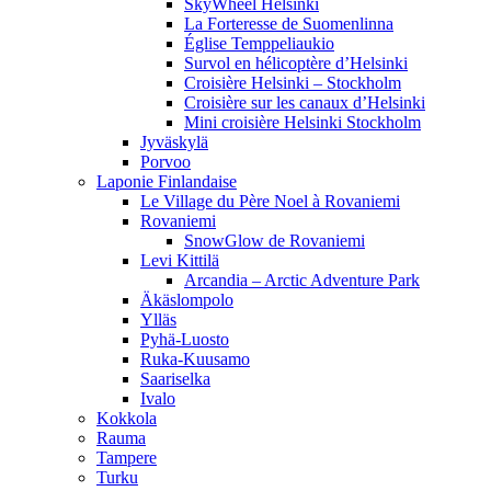
SkyWheel Helsinki
La Forteresse de Suomenlinna
Église Temppeliaukio
Survol en hélicoptère d’Helsinki
Croisière Helsinki – Stockholm
Croisière sur les canaux d’Helsinki
Mini croisière Helsinki Stockholm
Jyväskylä
Porvoo
Laponie Finlandaise
Le Village du Père Noel à Rovaniemi
Rovaniemi
SnowGlow de Rovaniemi
Levi Kittilä
Arcandia – Arctic Adventure Park
Äkäslompolo
Ylläs
Pyhä-Luosto
Ruka-Kuusamo
Saariselka
Ivalo
Kokkola
Rauma
Tampere
Turku