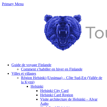
Primary Menu
Guide de voyage Finlande
Comment s’habiller en hiver en Finlande
Villes et villages
Région Helsinki (Uusimaa) – Côte Sud-Est (Vallée de
la Kymi)
Helsinki
Helsinki City Card
Helsinki Card Region
Visite architecture de Helsinki – Alvar
Aalto