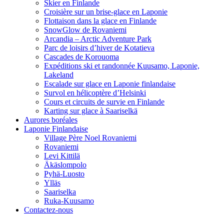
Skier en Finlande
Croisière sur un brise-glace en Laponie
Flottaison dans la glace en Finlande
SnowGlow de Rovaniemi
Arcandia – Arctic Adventure Park
Parc de loisirs d’hiver de Kotatieva
Cascades de Korouoma
Expéditions ski et randonnée Kuusamo, Laponie,
Lakeland
Escalade sur glace en Laponie finlandaise
Survol en hélicoptère d’Helsinki
Cours et circuits de survie en Finlande
Karting sur glace à Saariselkä
Aurores boréales
Laponie Finlandaise
Village Père Noel Rovaniemi
Rovaniemi
Levi Kittilä
Äkäslompolo
Pyhä-Luosto
Ylläs
Saariselka
Ruka-Kuusamo
Contactez-nous