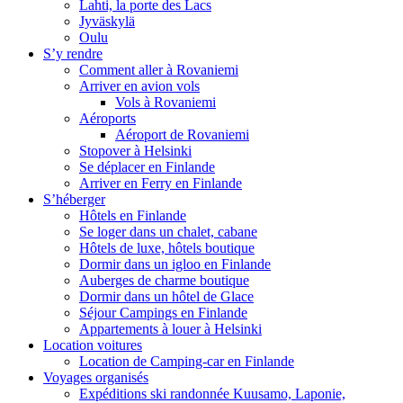
Lahti, la porte des Lacs
Jyväskylä
Oulu
S’y rendre
Comment aller à Rovaniemi
Arriver en avion vols
Vols à Rovaniemi
Aéroports
Aéroport de Rovaniemi
Stopover à Helsinki
Se déplacer en Finlande
Arriver en Ferry en Finlande
S’héberger
Hôtels en Finlande
Se loger dans un chalet, cabane
Hôtels de luxe, hôtels boutique
Dormir dans un igloo en Finlande
Auberges de charme boutique
Dormir dans un hôtel de Glace
Séjour Campings en Finlande
Appartements à louer à Helsinki
Location voitures
Location de Camping-car en Finlande
Voyages organisés
Expéditions ski randonnée Kuusamo, Laponie,